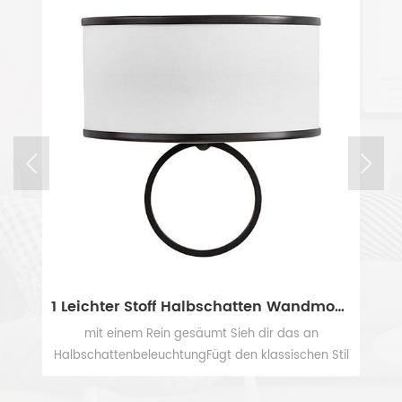
1 Leichter Stoff Halbschatten Wandmontierter Bettwand mit schwarzen Akzenten
Große Bronze-weiße Trommelschirm-Wand-hängende Pendelleuchte mit Steckdosen und USBs
Ein funktionales Stück minimalistischer Kunst, dies
Stil
Mid Century Wandpendelleuchte hat ein plattiertes
eses
Bronze-Finish, das einen weißen Hardcover-Schirm
MEHR SEHEN
kert
umfasst. Der Lampenschirm aus Leinen wird von