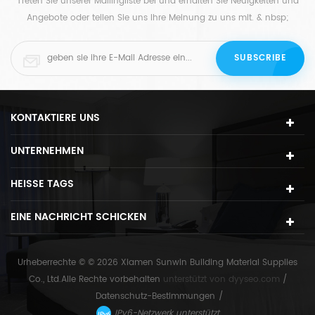
Treten Sie unserer Mailingliste bei und erhalten Sie Neuigkeiten und
Angebote oder teilen Sie uns Ihre Meinung zu uns mit. & nbsp;
KONTAKTIERE UNS
UNTERNEHMEN
HEISSE TAGS
EINE NACHRICHT SCHICKEN
Urheberrechte © © 2026 Xiamen Sunwin Building Material Supplies
Co., Ltd.Alle Rechte vorbehalten
unterstützt von
dyyseo.com
/
Datenschutz-Bestimmungen
/
IPv6-Netzwerk unterstützt