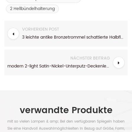
2 Hellbündelhalterung
VORHERIGEN POST
3 leichte antike Bronzetrommel schattierte Halbfläche Deckenleuchte
NÄCHSTER BEITRAG
modern 2-light Satin-Nickel-Unterputz-Deckenleuchte mit weißem Acrylfarbton
verwandte Produkte
mit so vielen Lampen & amp; Bei den verfügbaren Spiegeln haben
Sie eine Handvoll Auswahlmöglichkeiten in Bezug auf Größe, Form,