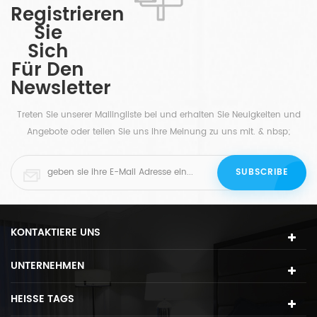
Metallkonstruktion hergestellt, mit einem
Registrieren
Acryldiffusor an der Unterseite, um glatte und doch
Sie
helle Beleuchtung zu sorgen.
Sich
Für Den
Newsletter
Treten Sie unserer Mailingliste bei und erhalten Sie Neuigkeiten und
Angebote oder teilen Sie uns Ihre Meinung zu uns mit. & nbsp;
KONTAKTIERE UNS
UNTERNEHMEN
HEISSE TAGS