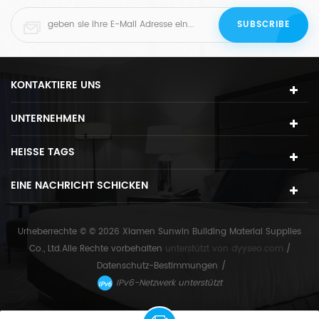
KONTAKTIERE UNS
UNTERNEHMEN
HEISSE TAGS
EINE NACHRICHT SCHICKEN
Urheberrechte © © 2026 Xiamen Sunwin Building Material Supplies
Co., Ltd.Alle Rechte vorbehalten
unterstützt von
dyyseo.com
/
Datenschutz-Bestimmungen
/
IPv6-Netzwerk unterstützt