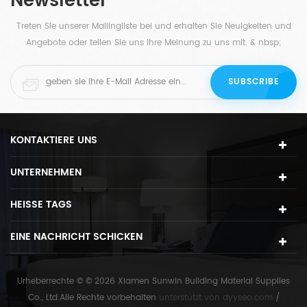
Newsletter
Treten Sie unserer Mailingliste bei und erhalten Sie Neuigkeiten und
Angebote oder teilen Sie uns Ihre Meinung zu uns mit. & nbsp;
KONTAKTIERE UNS
UNTERNEHMEN
HEISSE TAGS
EINE NACHRICHT SCHICKEN
Urheberrechte © © 2026 Xiamen Sunwin Building Material Supplies
Co., Ltd.Alle Rechte vorbehalten
unterstützt von
dyyseo.com
/