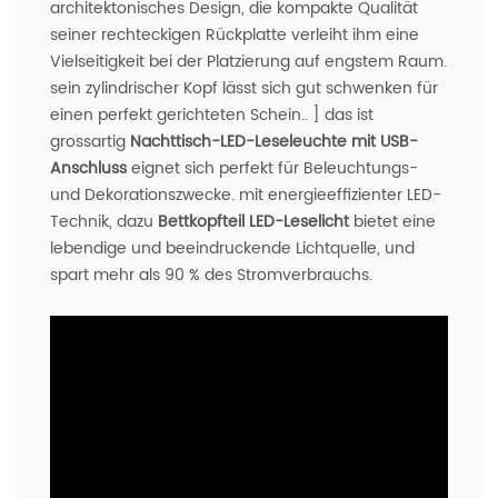
architektonisches Design, die kompakte Qualität
seiner rechteckigen Rückplatte verleiht ihm eine
Vielseitigkeit bei der Platzierung auf engstem Raum.
sein zylindrischer Kopf lässt sich gut schwenken für
einen perfekt gerichteten Schein.. ] das ist
grossartig
Nachttisch-LED-Leseleuchte mit USB-
Anschluss
eignet sich perfekt für Beleuchtungs-
und Dekorationszwecke. mit energieeffizienter LED-
Technik, dazu
Bettkopfteil LED-Leselicht
bietet eine
lebendige und beeindruckende Lichtquelle, und
spart mehr als 90 % des Stromverbrauchs.