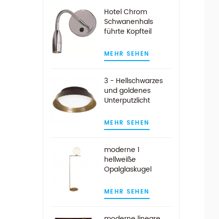
Hotel Chrom
Schwanenhals
führte Kopfteil
Leselampe
MEHR SEHEN
3 - Hellschwarzes
und goldenes
Unterputzlicht
MEHR SEHEN
moderne 1
hellweiße
Opalglaskugel
Stehlampe in
Messingoptik
MEHR SEHEN
moderne lineare