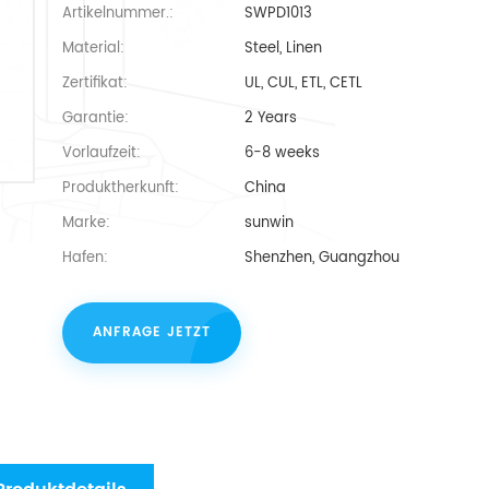
Artikelnummer.:
SWPD1013
Material:
Steel, Linen
Zertifikat:
UL, CUL, ETL, CETL
Garantie:
2 Years
Vorlaufzeit:
6-8 weeks
Produktherkunft:
China
Marke:
sunwin
Hafen:
Shenzhen, Guangzhou
ANFRAGE JETZT