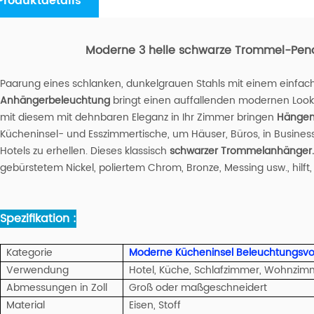
Produktdetails
Moderne 3 helle schwarze Trommel-Pend
Paarung eines schlanken, dunkelgrauen Stahls mit einem einfa
Anhängerbeleuchtung
bringt einen auffallenden modernen Look
mit diesem mit dehnbaren Eleganz in Ihr Zimmer bringen
Hängend
Kücheninsel- und Esszimmertische, um Häuser, Büros, in Business
Hotels zu erhellen. Dieses klassisch
schwarzer Trommelanhänger.
gebürstetem Nickel, poliertem Chrom, Bronze, Messing usw., hilft, e
Spezifikation :
Kategorie
Moderne Kücheninsel Beleuchtungsvo
Verwendung
Hotel, Küche, Schlafzimmer, Wohnzimme
Abmessungen in Zoll
Groß oder maßgeschneidert
Material
Eisen, Stoff