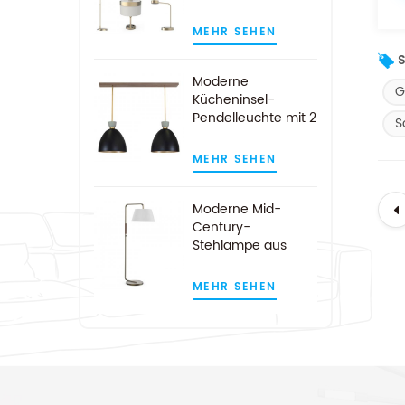
Gästezimmer-
Lampen aus
MEHR SEHEN
gebürstetem Gold
S
Moderne
G
Kücheninsel-
Pendelleuchte mit 2
S
Leuchten für Hotels
in Schwarz und
MEHR SEHEN
Gold
Moderne Mid-
Century-
Stehlampe aus
Satin-Nickel-Bogen
MEHR SEHEN