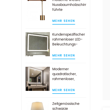
Nussbaumholzschirm
führte
Schreibtischlampe
aus antikem
MEHR SEHEN
Messing
Kundenspezifischer
rahmenloser LED-
Beleuchtungs-
Badezimmer-
Wandspiegel mit
MEHR SEHEN
Demist-Auflage
Moderner
quadratischer,
rahmenloser,
wandmontierter
LED-beleuchteter
MEHR SEHEN
Badezimmerspiegel
Zeitgenössische
schwarze