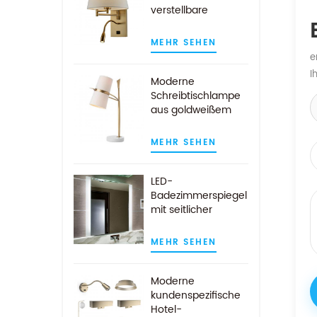
verstellbare
Wandlampe mit
LED-Leselicht
MEHR SEHEN
e
I
Moderne
Schreibtischlampe
aus goldweißem
Marmor mit
weißem Stoffschirm
MEHR SEHEN
LED-
Badezimmerspiegel
mit seitlicher
Beleuchtung für die
Wandmontage im
MEHR SEHEN
Hotel
Moderne
kundenspezifische
Hotel-