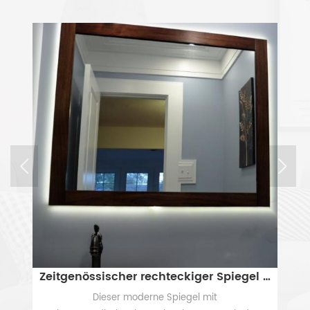
Zeitgenössischer rechteckiger Spiegel mit Holzrahmen und LED-Hintergrundbeleuchtung
Dieser moderne Spiegel mit
Ei