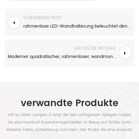
VORHERIGEN POST
rahmenlose LED-Wandhalterung beleuchtet den Badezimmer-Kosmetikspiegel
NÄCHSTER BEITRAG
Moderner quadratischer, rahmenloser, wandmontierter LED-beleuchteter Badezimmerspiegel
verwandte Produkte
mit so vielen Lampen & amp; Bei den verfügbaren Spiegeln haben
Sie eine Handvoll Auswahlmöglichkeiten in Bezug auf Größe, Form,
Material, Farbe, Lichtleistung und mehr. Hier finden Sie eine Auswahl,
um Ihre Zeit frei zu haben.