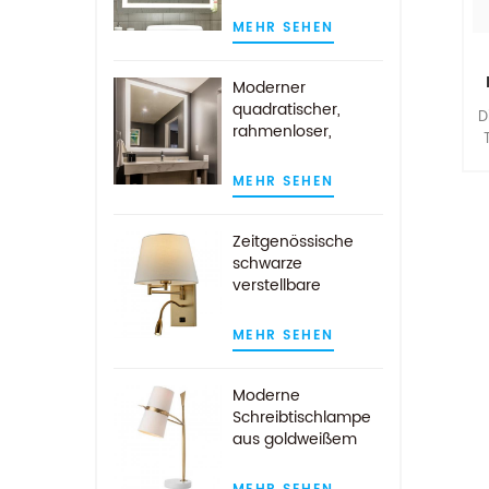
S
Wandspiegel mit
MEHR SEHEN
Demist-Auflage
Moderner
quadratischer,
D
rahmenloser,
wandmontierter
LED-beleuchteter
MEHR SEHEN
M
Badezimmerspiegel
r
a
Zeitgenössische
schwarze
verstellbare
b
Wandlampe mit
LED-Leselicht
s
MEHR SEHEN
s
Moderne
L
Schreibtischlampe
aus goldweißem
Marmor mit
weißem Stoffschirm