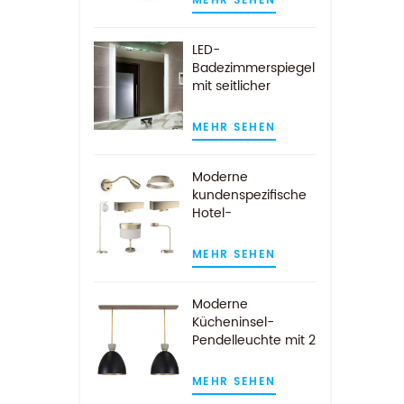
MEHR SEHEN
LED-
Badezimmerspiegel
mit seitlicher
Beleuchtung für die
Wandmontage im
MEHR SEHEN
Hotel
Moderne
kundenspezifische
Hotel-
Gästezimmer-
Lampen aus
MEHR SEHEN
gebürstetem Gold
Moderne
Kücheninsel-
Pendelleuchte mit 2
Leuchten für Hotels
in Schwarz und
MEHR SEHEN
Gold