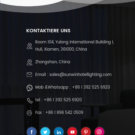
KONTAKTIERE UNS
Room 104, Yulong International Building I,
Huli, Xiamen, 361000, China
Zhongshan, China
Email :
sales@sunwinhotellighting.com
Mob &Whatsapp :
+86 1 392 525 6920
tel :
+86 1 392 525 6920
Fax : +86 1 896 542 0509