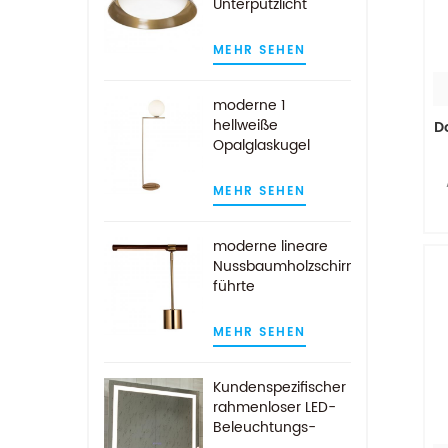
Unterputzlicht
Ac
MEHR SEHEN
v
moderne 1
hellweiße
D
Opalglaskugel
Stehlampe in
g
Messingoptik
MEHR SEHEN
moderne lineare
Nussbaumholzschirm
d
führte
Schreibtischlampe
aus antikem
MEHR SEHEN
Messing
Kundenspezifischer
S
rahmenloser LED-
2
Beleuchtungs-
s
Badezimmer-