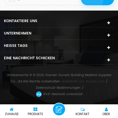
einfügt.
KONTAKTIERE UNS
UNTERNEHMEN
HEISSE TAGS
EINE NACHRICHT SCHICKEN
Urheberrechte © © 2026 Xiamen Sunwin Building Material Supplies
Co., Ltd.Alle Rechte vorbehalten
unterstützt von
dyyseo.com
/
Datenschutz-Bestimmungen
/
IPv6-Netzwerk unterstützt
ZUHAUSE
PRODUKTE
KONTAKT
ÜBER