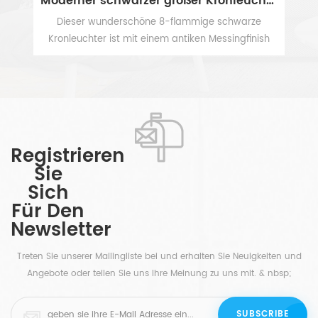
Moderner schwarzer großer Kronleuchter aus klarem, geripptem Glas mit 8 Leuchten
8-flammige runde Kronleuchter-Hängeleuchte aus Messing mit weißen Stoffschirmen
warze
mit 8 Armen, die stolz die hellen Lichter, hochhalten
ngfinish
traditioneller Kronleuchter aus Messing ist eine
önen und
schnelle und einfache Möglichkeit, den Bereich.
MEHR SEHEN
chen
basierend auf einem so schönen klassischen
hönen
Design, aufzufrischen Kronleuchter mit
Wahl für
Stoffschirmen ist schnittig und elegant. so
Foyer,
umwerfend Kronleuchter aus Messing ist ein
ar,
königlicher und auffälliger Gegenstand, hängen Sie
Registrieren
aubende
ihn über den Esstisch oder in die Mitte Ihres
Sie
it einer
Wohnzimmers, um eine einladende Stimmung zu
Sich
s in der
schaffen, die Ihren Raum zusammenzieht. er hängt
Für Den
dass es
an einem runden Baldachin und einer Länge mit
Newsletter
chirm
einstellbarer Höhe Unterstange.
ampe mit
Treten Sie unserer Mailingliste bei und erhalten Sie Neuigkeiten und
lten) und
Angebote oder teilen Sie uns Ihre Meinung zu uns mit. & nbsp;
che
oderne
 das sich