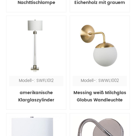
Nachttischlampe
Eichenholz mit grauem
Schirm
Modell-: SWFL1012
Modell-: SWWL1002
amerikanische
Messing weiß Milchglas
Klarglaszylinder
Globus Wandleuchte
Stehlampe