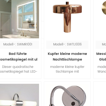
Modell-: SWMR1001
Modell-: SWTL1006
Mo
Bad führte
Kupfer kleine moderne
Messi
osmetikspiegel mit ul
Nachttischlampe
Glo
Dieser quadratische
moderne kleine kupfer
mode
osmetikspiegel hat LED-
tischlampe mit
Wandl
euchten um den Umfang,
kupfermetallschirm für
ist
an konnte alles klar mit
schlafzimmer, alles aus
S
der konzentrierten
metall, ein trendiges
Farbk
Beleuchtung sehen. Der
material und design. Das
D-Badezimmerspiegel ist
Endstück aus Walnussholz
Mate
fest verdrahtet.
verschönert die gesamte
Metall
Lampe. Diese Tischlampe