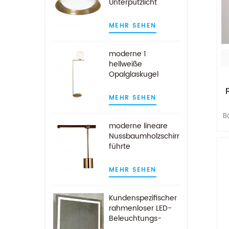
Unterputzlicht
MEHR SEHEN
moderne 1
hellweiße
Opalglaskugel
Stehlampe in
Messingoptik
MEHR SEHEN
B
moderne lineare
Nussbaumholzschirm
führte
Schreibtischlampe
B
aus antikem
D
MEHR SEHEN
Messing
Kundenspezifischer
rahmenloser LED-
Beleuchtungs-
Badezimmer-