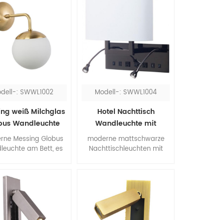
dell-: SWWL1002
Modell-: SWWL1004
ng weiß Milchglas
Hotel Nachttisch
bus Wandleuchte
Wandleuchte mit
Leselampen
rne Messing Globus
moderne mattschwarze
euchte am Bett, es
Nachttischleuchten mit
 beeindruckend für
Schalter, alle Accessoires
chlafzimmer. Der
werden in einem Paar
ontrast von Messing
geliefert, ist die beste Wahl
und Weiß, die
für Queen-Zimmer. Die
rialkombination aus
flexiblen LED-Leselampen
 und Glas ist der Kern
funktionieren, wenn Sie die
der Moderne.
Wandleuchte nicht