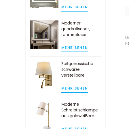
Wandspiegel mit
MEHR SEHEN
Demist-Auflage
Moderner
quadratischer,
rahmenloser,
D
wandmontierter
Pe
LED-beleuchteter
MEHR SEHEN
K
Badezimmerspiegel
Au
Zeitgenössische
i
schwarze
verstellbare
Wandlampe mit
LED-Leselicht
MEHR SEHEN
w
Moderne
Schreibtischlampe
aus goldweißem
Marmor mit
weißem Stoffschirm