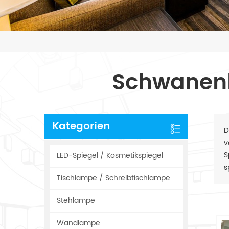
Schwanen
Kategorien
D
v
S
LED-Spiegel / Kosmetikspiegel
s
Tischlampe / Schreibtischlampe
Stehlampe
Wandlampe