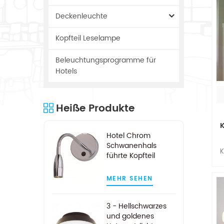
Deckenleuchte
Kopfteil Leselampe
Beleuchtungsprogramme für
Hotels
Heiße Produkte
K
Hotel Chrom
Schwanenhals
K
führte Kopfteil
L
Leselampe
m
MEHR SEHEN
LE
3 - Hellschwarzes
und goldenes