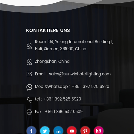
KONTAKTIERE UNS
Room 104, Yulong International Building I,
Huli, Xiamen, 361000, China
Zhongshan, China
Email :
sales@sunwinhotellighting.com
Mob &Whatsapp :
+86 1 392 525 6920
tel :
+86 1 392 525 6920
Fax : +86 1 896 542 0509