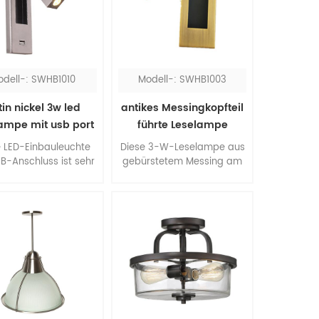
benötigen.
odell-: SWHB1010
Modell-: SWHB1003
tin nickel 3w led
antikes Messingkopfteil
ampe mit usb port
führte Leselampe
e LED-Einbauleuchte
Diese 3-W-Leselampe aus
B-Anschluss ist sehr
gebürstetem Messing am
isch für Hotelgäste.
Bett ist ein zeitgemäßes
 gedrehte Kopf ist
Design für Schlafzimmer.
llbar, Sie können das
Sie können sie ein- und
 auf Ihre Bedürfnisse
ausschalten, indem Sie den
en. Das quadratische
Kopf herausziehen und
gn ist elegant und
zurückschieben. Das
schön.
klassische Finish verleiht
Ihrem Zimmer eine
atemberaubende Note.