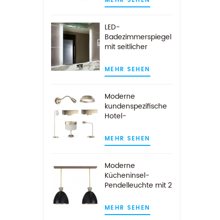
MEHR SEHEN
LED-
Badezimmerspiegel
mit seitlicher
Beleuchtung für die
Wandmontage im
MEHR SEHEN
Hotel
Moderne
kundenspezifische
Hotel-
Gästezimmer-
Lampen aus
MEHR SEHEN
gebürstetem Gold
Moderne
Kücheninsel-
Pendelleuchte mit 2
Leuchten für Hotels
in Schwarz und
MEHR SEHEN
Gold