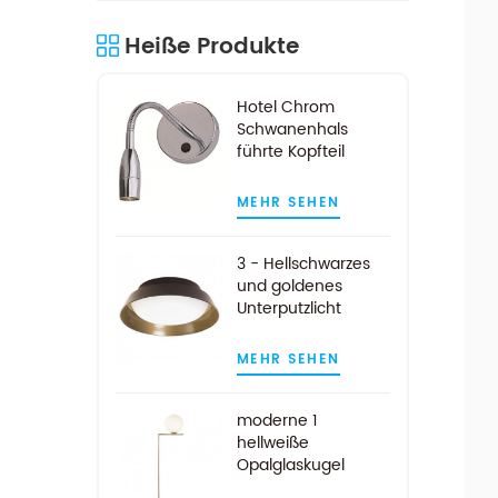
Heiße Produkte
Hotel Chrom
Schwanenhals
führte Kopfteil
Leselampe
MEHR SEHEN
3 - Hellschwarzes
und goldenes
Unterputzlicht
MEHR SEHEN
moderne 1
hellweiße
Opalglaskugel
Stehlampe in