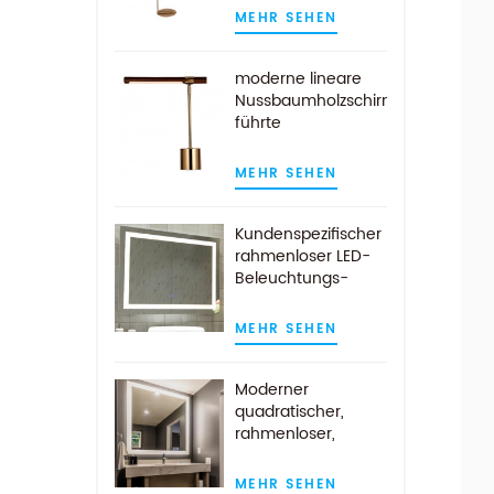
Messingoptik
MEHR SEHEN
moderne lineare
Nussbaumholzschirm
führte
Schreibtischlampe
aus antikem
MEHR SEHEN
Messing
Kundenspezifischer
rahmenloser LED-
Beleuchtungs-
Badezimmer-
Wandspiegel mit
MEHR SEHEN
Demist-Auflage
Moderner
quadratischer,
rahmenloser,
wandmontierter
LED-beleuchteter
MEHR SEHEN