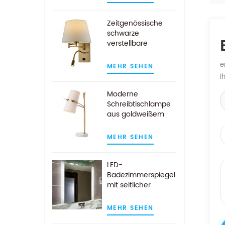
Badezimmerspiegel
Zeitgenössische
schwarze
verstellbare
Wandlampe mit
LED-Leselicht
e
MEHR SEHEN
I
Moderne
Schreibtischlampe
aus goldweißem
Marmor mit
weißem Stoffschirm
MEHR SEHEN
LED-
Badezimmerspiegel
mit seitlicher
Beleuchtung für die
Wandmontage im
MEHR SEHEN
Hotel