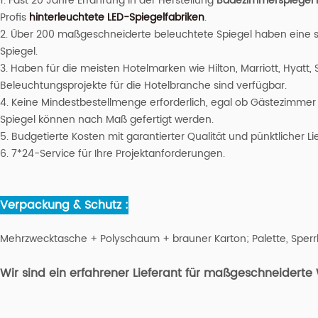
1. Fast 20 Jahre Erfahrung in der Herstellung
Badezimmerspiegel m
Profis
hinterleuchtete LED-Spiegelfabriken
.
2. Über 200 maßgeschneiderte beleuchtete Spiegel haben eine st
Spiegel.
3. Haben für die meisten Hotelmarken wie Hilton, Marriott, Hyatt, 
Beleuchtungsprojekte für die Hotelbranche sind verfügbar.
4. Keine Mindestbestellmenge erforderlich, egal ob Gästezimmer
Spiegel können nach Maß gefertigt werden.
5. Budgetierte Kosten mit garantierter Qualität und pünktlicher Li
6. 7*24-Service für Ihre Projektanforderungen.
Verpackung & Schutz :
Mehrzwecktasche + Polyschaum + brauner Karton; Palette, Sperrh
Wir sind ein erfahrener Lieferant für maßgeschneidert