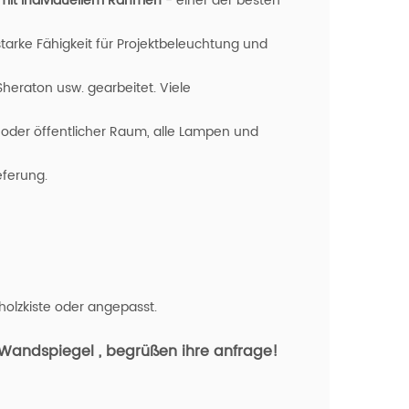
it individuellem Rahmen
- einer der besten
arke Fähigkeit für Projektbeleuchtung und
Sheraton usw. gearbeitet. Viele
 oder öffentlicher Raum, alle Lampen und
eferung.
olzkiste oder angepasst.
e Wandspiegel
, begrüßen ihre anfrage!