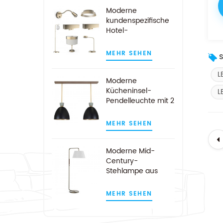
Moderne
kundenspezifische
Hotel-
Gästezimmer-
Lampen aus
MEHR SEHEN
S
gebürstetem Gold
L
Moderne
Kücheninsel-
L
Pendelleuchte mit 2
Leuchten für Hotels
in Schwarz und
MEHR SEHEN
Gold
Moderne Mid-
Century-
Stehlampe aus
Satin-Nickel-Bogen
MEHR SEHEN