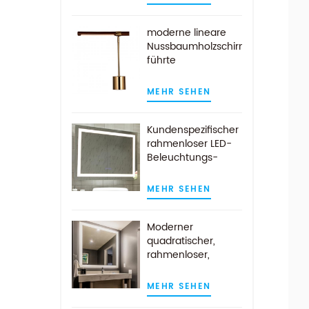
moderne lineare
Nussbaumholzschirm
führte
Schreibtischlampe
aus antikem
MEHR SEHEN
Messing
Kundenspezifischer
rahmenloser LED-
Beleuchtungs-
Badezimmer-
Wandspiegel mit
MEHR SEHEN
Demist-Auflage
Moderner
quadratischer,
rahmenloser,
wandmontierter
LED-beleuchteter
MEHR SEHEN
Badezimmerspiegel