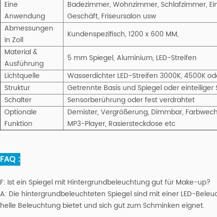
Eine
Badezimmer, Wohnzimmer, Schlafzimmer, Eing
Anwendung
Geschäft, Friseursalon usw
Abmessungen
Kundenspezifisch, 1200 x 600 MM,
in Zoll
Material &
5 mm Spiegel, Aluminium, LED-Streifen
Ausführung
Lichtquelle
Wasserdichter LED-Streifen 3000K, 4500K o
Struktur
Getrennte Basis und Spiegel oder einteiliger 
Schalter
Sensorberührung oder fest verdrahtet
Optionale
Demister, Vergrößerung, Dimmbar, Farbwechs
Funktion
MP3-Player, Rasiersteckdose etc
FAQ :
F:
Ist ein Spiegel mit Hintergrundbeleuchtung gut für Make-up?
A:
Die hintergrundbeleuchteten Spiegel sind mit einer LED-Beleuc
helle Beleuchtung bietet und sich gut zum Schminken eignet.