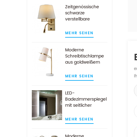
Zeitgenössische
schwarze
verstellbare
Wandlampe mit
LED-Leselicht
MEHR SEHEN
Moderne
Schreibtischlampe
aus goldweißem
Marmor mit
e
weißem Stoffschirm
I
MEHR SEHEN
LED-
Badezimmerspiegel
mit seitlicher
Beleuchtung für die
Wandmontage im
MEHR SEHEN
Hotel
Moderne