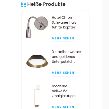
Heiße Produkte
Hotel Chrom
Schwanenhals
führte Kopfteil
Leselampe
MEHR SEHEN
3 - Hellschwarzes
und goldenes
Unterputzlicht
MEHR SEHEN
moderne 1
hellweiße
Opalglaskugel
Stehlampe in
Messingoptik
MEHR SEHEN