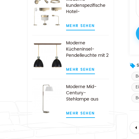
kundenspezifische
Hotel-
Gästezimmer-
Lampen aus
MEHR SEHEN
gebürstetem Gold
Moderne
Kücheninsel-
Pendelleuchte mit 2
Leuchten für Hotels
S
in Schwarz und
MEHR SEHEN
Gold
B
Moderne Mid-
E
Century-
B
Stehlampe aus
Satin-Nickel-Bogen
MEHR SEHEN