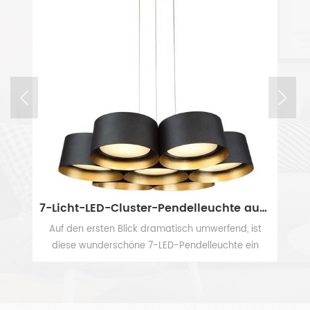
7-Licht-LED-Cluster-Pendelleuchte aus schwarzem Metall
werfend, ist
Diese atemberaubende lineare Pendelleuchte a
leuchte ein
Glas im Vintage-Industriestil fügt ein Retro-
aufgetragenem
Element hinzu, um die Inneneinrichtung zu
MEHR SEHEN
eite und dem
aktualisieren. Mit ihren klaren zylindrischen
ntrast zur
Glasschirmen und Edison-Glühbirnen ist diese