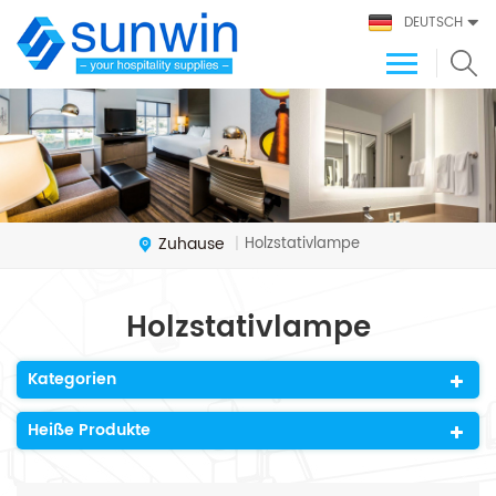
DEUTSCH
Zuhause
Holzstativlampe
|
Holzstativlampe
Kategorien
Heiße Produkte