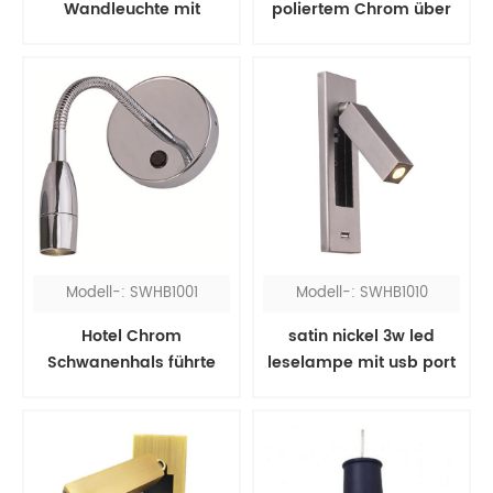
Wandleuchte mit
poliertem Chrom über
Leselampen
dem Spiegel
Modell-: SWHB1001
Modell-: SWHB1010
Hotel Chrom
satin nickel 3w led
Schwanenhals führte
leselampe mit usb port
Kopfteil Leselampe